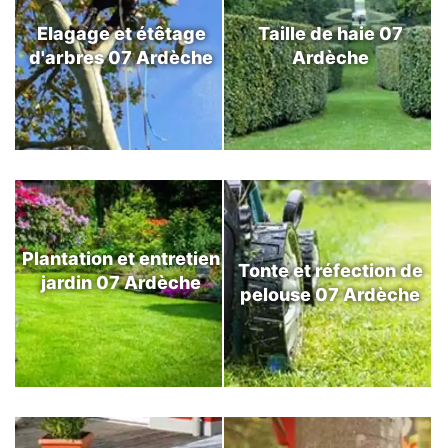
Elagage et étêtage
Taille de haie 07
d'arbres 07 Ardèche
Ardèche
Plantation et entretien
Tonte et réfection de
jardin 07 Ardèche
pelouse 07 Ardèche