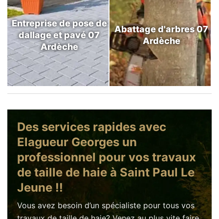
Entreprise de pose de
Abattage d'arbres 07
dallage et pavé 07
Ardèche
Ardèche
Des services rapides avec
Elagueur Georges un
professionnel pour vos travaux
de taille de haie à Saint Paul Le
Jeune !!
Vous avez besoin d’un spécialiste pour tous vos
travaux de taille de haie? Venez au plus vite faire