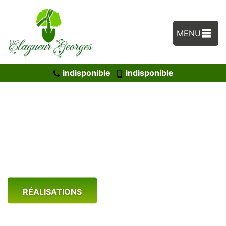
MENU
indisponible
indisponible
Spécialiste en pose de clôture
Privas 07000
RÉALISATIONS