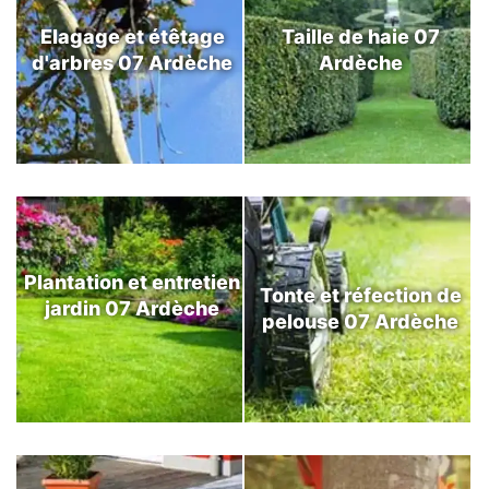
Elagage et étêtage
Taille de haie 07
d'arbres 07 Ardèche
Ardèche
Plantation et entretien
Tonte et réfection de
jardin 07 Ardèche
pelouse 07 Ardèche