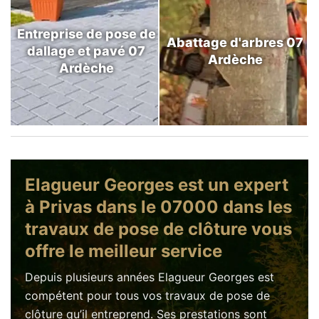
Entreprise de pose de
Abattage d'arbres 07
dallage et pavé 07
Ardèche
Ardèche
Elagueur Georges est un expert
à Privas dans le 07000 dans les
travaux de pose de clôture vous
offre le meilleur service
Depuis plusieurs années Elagueur Georges est
compétent pour tous vos travaux de pose de
clôture qu’il entreprend. Ses prestations sont