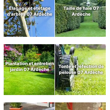
Elagage et étêtage
Taille de haie 07
d'arbres 07 Ardèche
Ardèche
Plantation et entretien
Tonte et réfection de
jardin 07 Ardèche
pelouse 07 Ardèche