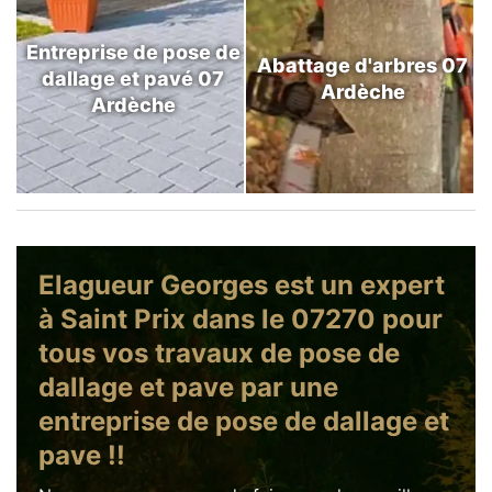
Entreprise de pose de
Abattage d'arbres 07
dallage et pavé 07
Ardèche
Ardèche
Elagueur Georges est un expert
à Saint Prix dans le 07270 pour
tous vos travaux de pose de
dallage et pave par une
entreprise de pose de dallage et
pave !!