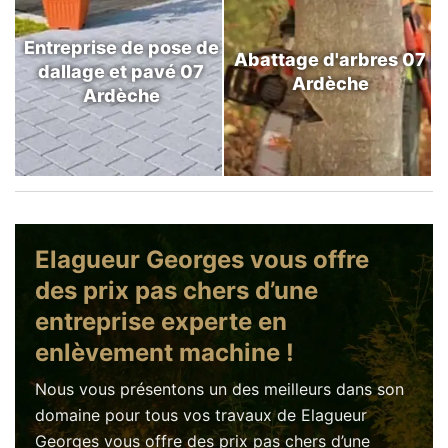
Entreprise de pose de
Abattage d'arbres 07
dallage et pavé 07
Ardèche
Ardèche
Elagueur Georges vous offre
des prix pas chers d’une
entreprise experte en
enlèvement machine !
Nous vous présentons un des meilleurs dans son
domaine pour tous vos travaux de Elagueur
Georges vous offre des prix pas chers d’une