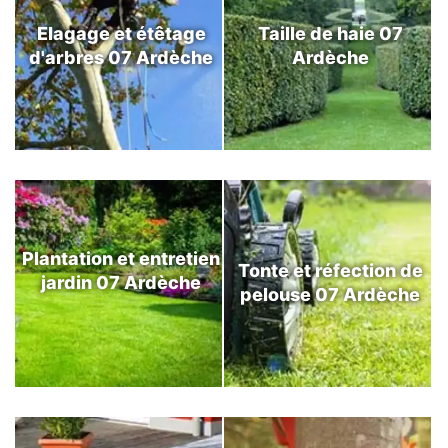
Elagage et étêtage
Taille de haie 07
d'arbres 07 Ardèche
Ardèche
Plantation et entretien
Tonte et réfection de
jardin 07 Ardèche
pelouse 07 Ardèche