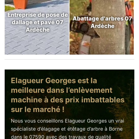
Entreprise de pose de
Abattage d'arbres 07
dallage et pavé 07
Ardèche
Ardèche
Elagueur Georges est la
meilleure dans l’enlèvement
machine à des prix imbattables
sur le marché !
Nous vous conseillons Elagueur Georges un vrai
spécialiste d’élagage et étêtage d’arbre à Borne
dans le 07590 avec des travaux de qualité