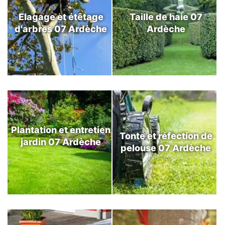
Elagage et étêtage
Taille de haie 07
d'arbres 07 Ardèche
Ardèche
Plantation et entretien
Tonte et réfection de
jardin 07 Ardèche
pelouse 07 Ardèche