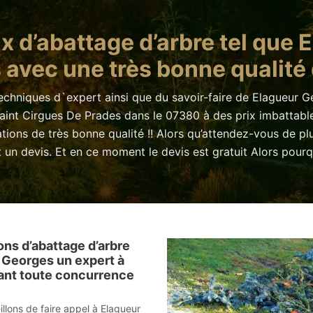
x d’abattage d’arbre tel que
 avec une très bonne qualité d
techniques d`expert ainsi que du savoir-faire de Elagueur G
Saint Cirgues De Prades dans le 07380 à des prix imbattabl
ations de très bonne qualité !! Alors qu’attendez-vous de p
n devis. Et en ce moment le devis est gratuit Alors pourquo
ons d’abattage d’arbre
 Georges un expert à
iant toute concurrence
llons de faire appel à Elagueur