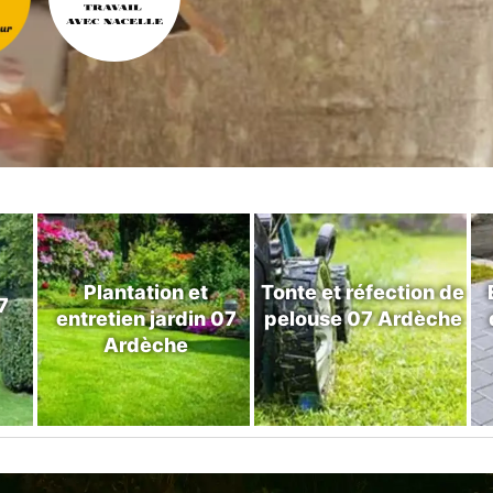
Plantation et
Tonte et réfection de
7
entretien jardin 07
pelouse 07 Ardèche
Ardèche