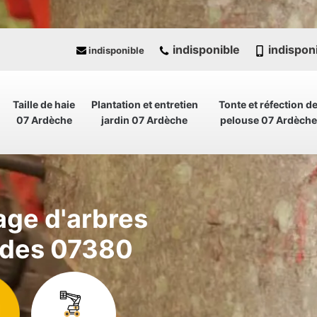
indisponible
indispon
indisponible
Taille de haie
Plantation et entretien
Tonte et réfection d
07 Ardèche
jardin 07 Ardèche
pelouse 07 Ardèche
age d'arbres
ades 07380