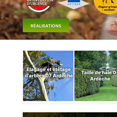
RÉALISATIONS
Elagage et étêtage
Taille de haie 0
d'arbres 07 Ardèche
Ardèche