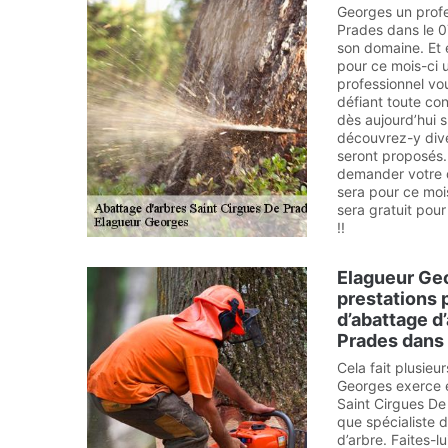
Georges un profe
Prades dans le 0
son domaine. Et 
pour ce mois-ci 
professionnel vou
défiant toute co
dès aujourd’hui s
découvrez-y div
seront proposés
demander votre d
sera pour ce moi
sera gratuit pou
!!
Elagueur Geo
prestations 
d’abattage d
Prades dans
Cela fait plusie
Georges exerce e
Saint Cirgues De
que spécialiste 
d’arbre. Faites-lu