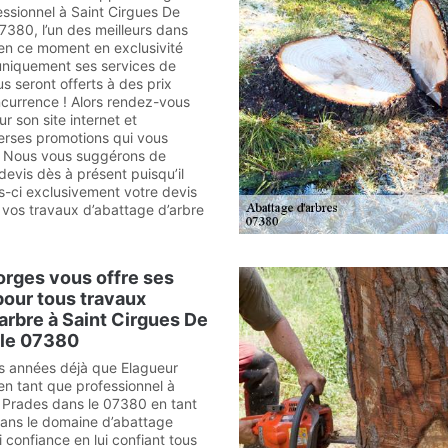
ssionnel à Saint Cirgues De
7380, l’un des meilleurs dans
en ce moment en exclusivité
uniquement ses services de
s seront offerts à des prix
ncurrence ! Alors rendez-vous
ur son site internet et
erses promotions qui vous
. Nous vous suggérons de
evis dès à présent puisqu’il
s-ci exclusivement votre devis
r vos travaux d’abattage d’arbre
rges vous offre ses
pour tous travaux
’arbre à Saint Cirgues De
 le 07380
urs années déjà que Elagueur
n tant que professionnel à
 Prades dans le 07380 en tant
dans le domaine d’abattage
i confiance en lui confiant tous